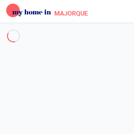
MAJORQUE
Alle Fotos anzeigen
Übersicht
Beschreibung
Karte
Preise und Verfügbarkeiten
Bewertungen (8)
Startseite
Haus 5 Zimmer Inca
Haus 5 Zimmer Inca
Gastgeber*in:
Sarah
- Mitglied seit 20. Mai 2020