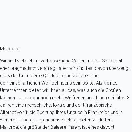
Spanien - Balearen - Mallorca - Inca
8 Gäste - 4 Zimmer - 3 Badezimmer
Schon ab
707€
/Übernachtung
Ref : 87769
Fermer
Majorque
Wir sind vielleicht unverbesserliche Gallier und mit Sicherheit
eher pragmatisch veranlagt, aber wir sind fest davon überzeugt,
dass der Urlaub eine Quelle des individuellen und
gemeinschaftlichen Wohlbefindens sein sollte. Als kleines
Unternehmen bieten wir Ihnen all das, was auch die Großen
können - und sogar noch mehr! Wir freuen uns, Ihnen seit über 8
Jahren eine menschliche, lokale und echt französische
Alternative für die Buchung Ihres Urlaubs in Frankreich und in
weiteren unserer Lieblingsreiseziele anbieten zu dürfen.
Mallorca, die größte der Baleareninseln, ist eines davon!