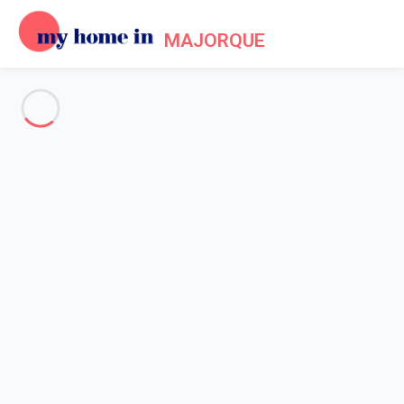
MAJORQUE
Alle Fotos anzeigen
Übersicht
Beschreibung
Karte
Preise und Verfügbarkeiten
Bewertungen (4)
Startseite
Haus 4 Zimmer Inca
Haus 4 Zimmer Inca
Gastgeber*in:
Sarah
- Mitglied seit 20. Mai 2020